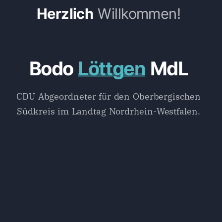
Herzlich
Willkommen!
Bodo
Löttgen
MdL
B
o
d
o
L
ö
t
t
g
e
n
M
d
L
CDU Abgeordneter für den Oberbergischen
Südkreis im Landtag Nordrhein-Westfalen.